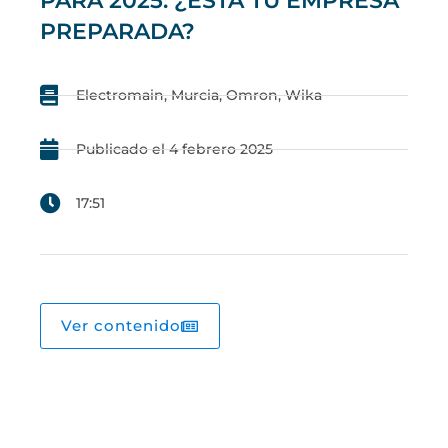
PARA 2025: ¿ESTÁ TU EMPRESA
PREPARADA?
Electromain
,
Murcia
,
Omron
,
Wika
Publicado el
4 febrero 2025
17:51
Ver contenido