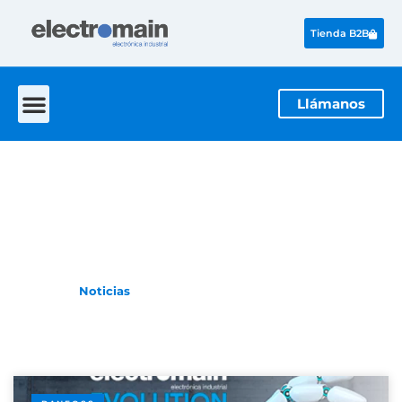
Tienda B2B
Llámanos
Hager
La actualidad de la electrónica industrial
Inicio
Noticias