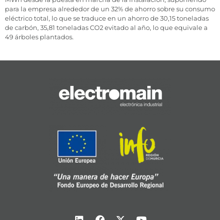
para la empresa alrededor de un 32% de ahorro sobre su consumo
eléctrico total, lo que se traduce en un ahorro de 30,15 toneladas
de carbón, 35,81 toneladas CO2 evitado al año, lo que equivale a
49 árboles plantados.