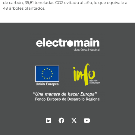
de carbón, 35,81 toneladas CO2 evitado al año, lo que equivale a
49 árboles plantados.