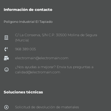
Información de contacto
Polígono Industrial El Tapiado
C/ La Conserva, S/N C.P. 30500 Molina de Segura
(Murcia)
968 389 005
electromain@electromain.com
¿Nos ayudas a mejorar? Envia tus preguntas a
calidad@electromain.com
Soluciones técnicas
Solicitud de devolución de materiales