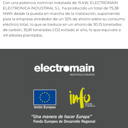
Con una potencia nominal instalada de 15 kW, ELECTROMAIN
ELECTRONICA INDUSTRIAL S.L. ha producido un total de 75,38
MWh desde la puesta en marcha de la instalación, suponiendo
para la empresa alrededor de un 32% de ahorro sobre su consumo
eléctrico total, lo que se traduce en un ahorro de 30,15 toneladas
de carbón, 35,81 toneladas CO2 evitado al año, lo que equivale a
49 árboles plantados.