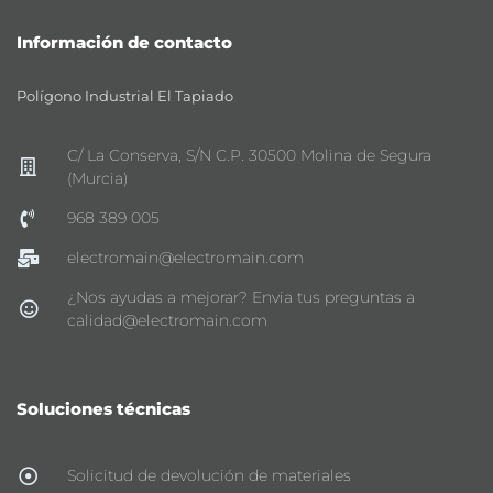
Información de contacto
Polígono Industrial El Tapiado
C/ La Conserva, S/N C.P. 30500 Molina de Segura
(Murcia)
968 389 005
electromain@electromain.com
¿Nos ayudas a mejorar? Envia tus preguntas a
calidad@electromain.com
Soluciones técnicas
Solicitud de devolución de materiales