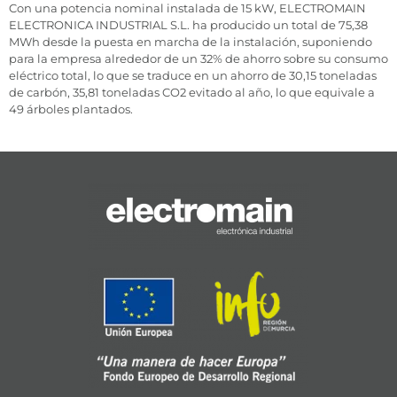
Con una potencia nominal instalada de 15 kW, ELECTROMAIN
ELECTRONICA INDUSTRIAL S.L. ha producido un total de 75,38
MWh desde la puesta en marcha de la instalación, suponiendo
para la empresa alrededor de un 32% de ahorro sobre su consumo
eléctrico total, lo que se traduce en un ahorro de 30,15 toneladas
de carbón, 35,81 toneladas CO2 evitado al año, lo que equivale a
49 árboles plantados.