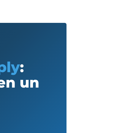
ply
:
 en un