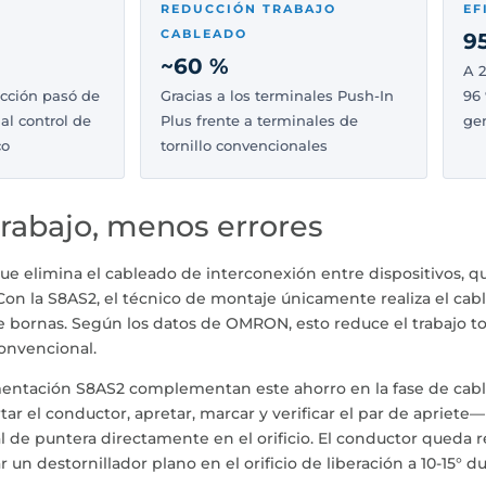
REDUCCIÓN TRABAJO
EF
CABLEADO
9
~60 %
A 2
ección pasó de
Gracias a los terminales Push-In
96 
 al control de
Plus frente a terminales de
gen
co
tornillo convencionales
rabajo, menos errores
 elimina el cableado de interconexión entre dispositivos, que
 Con la S8AS2, el técnico de montaje únicamente realiza el cab
e bornas. Según los datos de OMRON, esto reduce el trabajo tot
onvencional.
imentación S8AS2 complementan este ahorro en la fase de cabl
rtar el conductor, apretar, marcar y verificar el par de apriete
l de puntera directamente en el orificio. El conductor queda 
un destornillador plano en el orificio de liberación a 10-15° du