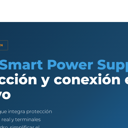
IN
Smart Power Sup
cción y conexión
vo
que integra protección
 real y terminales
ro, simplificar el