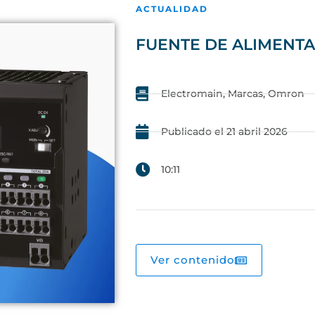
ACTUALIDAD
FUENTE DE ALIMENTA
Electromain
,
Marcas
,
Omron
Publicado el
21 abril 2026
10:11
Ver contenido