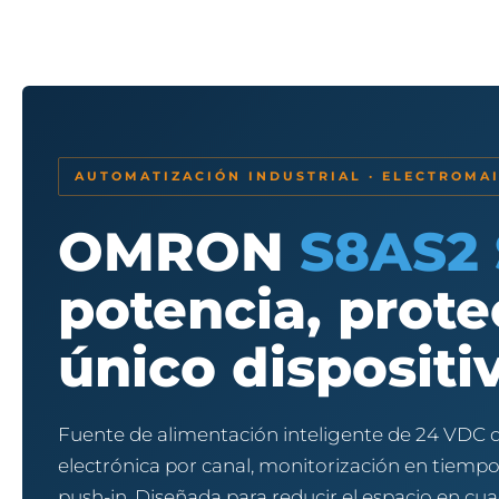
AUTOMATIZACIÓN INDUSTRIAL · ELECTROMA
OMRON
S8AS2 
potencia, prote
único dispositi
Fuente de alimentación inteligente de 24 VDC 
electrónica por canal, monitorización en tiempo
push-in. Diseñada para reducir el espacio en cuad