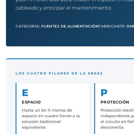
cableado y anticipar el mantenimiento.
CATEGORÍA:
FUENTES DE ALIMENTACIÓN
FABRICANTE:
OM
LOS CUATRO PILARES DE LA S8AS2
E
P
ESPACIO
PROTECCIÓN
Hasta un 64 % menos de
Protección elect
espacio en cuadro frente a la
independiente po
solución tradicional
el circuito en fal
equivalente.
desconecta.