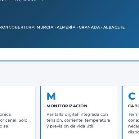
RON
COBERTURA:
MURCIA · ALMERÍA · GRANADA · ALBACETE
M
C
MONITORIZACIÓN
CAB
rónica
Pantalla digital integrada con
Termi
r canal. Solo
tensión, corriente, temperatura
conex
lo se
y previsión de vida útil.
nece
dispo